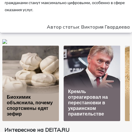
гражданами станут максимально цифровыми, особенно в сфере
оказания услуг.
Автор статьи: Виктория Гвардеева
Кремль
Биохимик
отреагировал на
объяснила, почему
перестановки в
Ц
спортсмены едят
украинском
Р
зефир
правительстве
Интересное на DEITA.RU