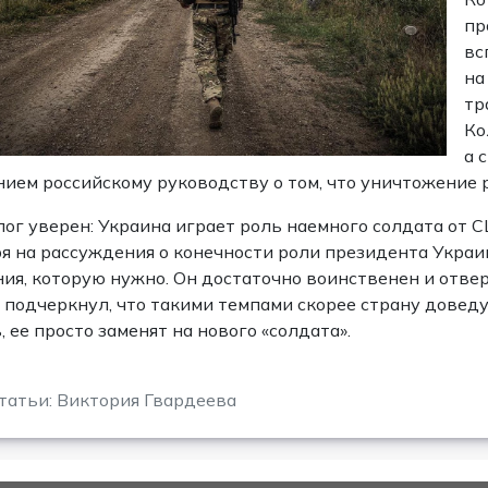
пр
вс
на
тр
Ко
а 
ием российскому руководству о том, что уничтожение 
ог уверен: Украина играет роль наемного солдата от С
я на рассуждения о конечности роли президента Украи
ия, которую нужно. Он достаточно воинственен и отве
подчеркнул, что такими темпами скорее страну доведу
, ее просто заменят на нового «солдата».
татьи: Виктория Гвардеева