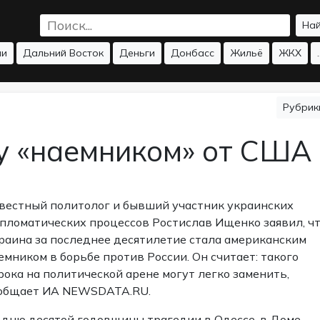
На
ии
Дальний Восток
Деньги
Донбасс
Жильё
ЖКХ
.
Рубри
у «наемником» от США
вестный политолог и бывший участник украинских
пломатических процессов Ростислав Ищенко заявил, ч
раина за последнее десятилетие стала американским
емником в борьбе против России. Он считает: такого
рока на политической арене могут легко заменить,
общает ИА NEWSDATA.RU.
 дню десятой годовщины трагедии в Одессе, в Доме