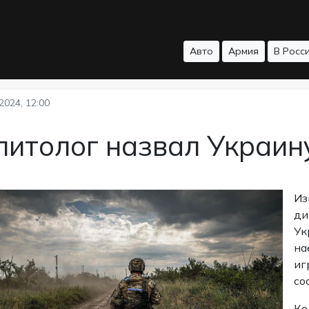
Авто
Армия
В Росс
2024, 12:00
литолог назвал Украин
Из
ди
Ук
на
иг
со
Ко