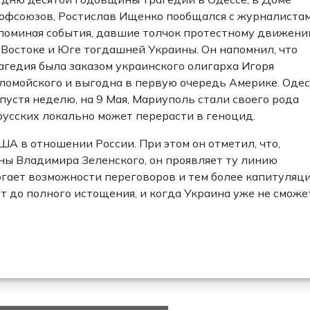
офсоюзов, Ростислав Ищенко пообщался с журналистам
поминая события, давшие толчок протестному движен
 Востоке и Юге тогдашней Украины. Он напомнил, что
агедия была заказом украинского олигарха Игоря
ломойского и выгодна в первую очередь Америке. Одес
спустя неделю, на 9 Мая, Мариуполь стали своего рода
русских локально может перерасти в геноцид.
ША в отношении России. При этом он отметил, что,
ны Владимира Зеленского, он проявляет ту линию
ргает возможности переговоров и тем более капитуляци
т до полного истощения, и когда Украина уже не сможе