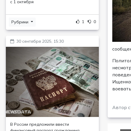
с 1 октября
1
0
Рубрики
30 сентября 2025, 15:30
сообщен
Политол
несмотр
поведен
Ищенко 
воевать
Автор с
В России предложили ввести
финансовый паспорт гражданина