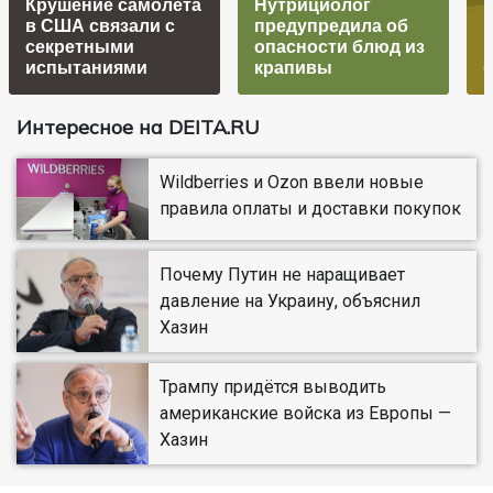
Крушение самолета
Нутрициолог
в США связали с
предупредила об
секретными
опасности блюд из
испытаниями
крапивы
б
Интересное на DEITA.RU
Wildberries и Ozon ввели новые
правила оплаты и доставки покупок
Почему Путин не наращивает
давление на Украину, объяснил
Хазин
Трампу придётся выводить
американские войска из Европы —
Хазин