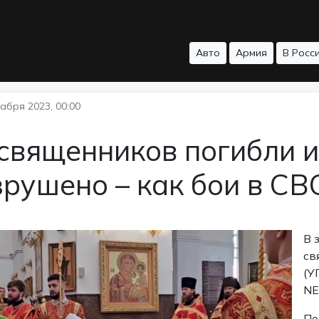
Авто
Армия
В Росс
абря 2023, 00:00
священников погибли и
рушено – как бои в СВ
В 
св
(У
NE
По