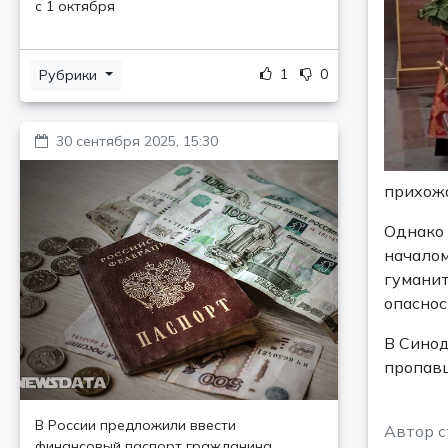
с 1 октября
1
0
Рубрики
30 сентября 2025, 15:30
прихожа
Однако 
началом
гуманит
опаснос
В Синод
пропавш
В России предложили ввести
Автор с
финансовый паспорт гражданина