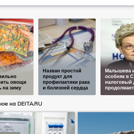
Назван простой
Малышева и
вильно
продукт для
особняк в 
зить овощи
профилактики рака
налоговый 
ь на зиму
и болезней сердца
продолжает
ое на DEITA.RU