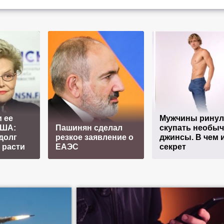
 ее
Мужчины ринул
США:
Пашинян сделал
скупать необы
долг
резкое заявление о
джинсы. В чем 
 расти
ЕАЭС
секрет