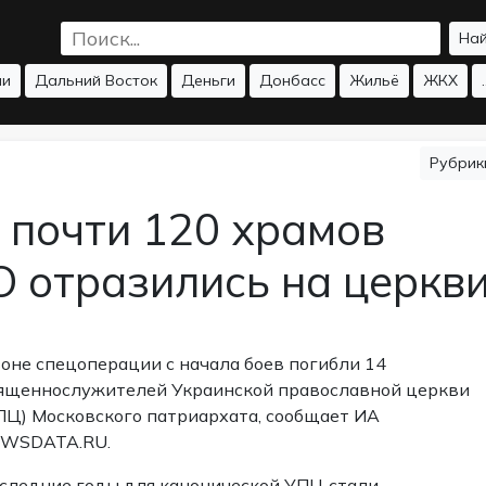
На
ии
Дальний Восток
Деньги
Донбасс
Жильё
ЖКХ
.
Рубри
 почти 120 храмов
О отразились на церкв
зоне спецоперации с начала боев погибли 14
ященнослужителей Украинской православной церкви
ПЦ) Московского патриархата, сообщает ИА
WSDATA.RU.
следние годы для канонической УПЦ стали