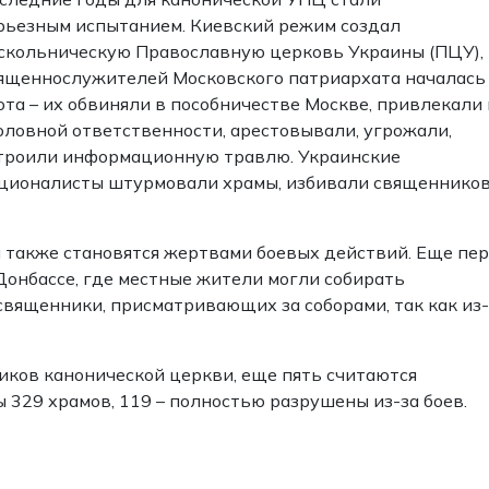
рьезным испытанием. Киевский режим создал
скольническую Православную церковь Украины (ПЦУ), 
ященнослужителей Московского патриархата началась
ота – их обвиняли в пособничестве Москве, привлекали 
оловной ответственности, арестовывали, угрожали,
троили информационную травлю. Украинские
ционалисты штурмовали храмы, избивали священников
 также становятся жертвами боевых действий. Еще пе
онбассе, где местные жители могли собирать
вященники, присматривающих за соборами, так как из-
иков канонической церкви, еще пять считаются
 329 храмов, 119 – полностью разрушены из-за боев.