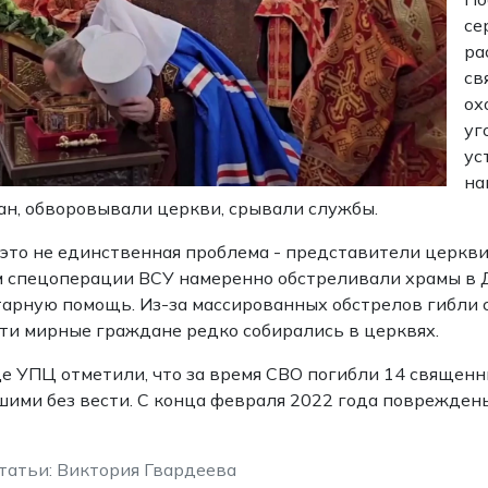
се
ра
св
ох
уг
ус
на
н, обворовывали церкви, срывали службы.
это не единственная проблема - представители церкви
 спецоперации ВСУ намеренно обстреливали храмы в Д
арную помощь. Из-за массированных обстрелов гибли с
ти мирные граждане редко собирались в церквях.
е УПЦ отметили, что за время СВО погибли 14 священн
ими без вести. С конца февраля 2022 года повреждены
татьи: Виктория Гвардеева