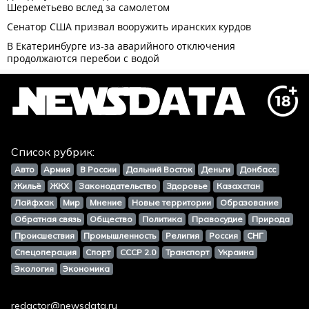
Список рубрик:
Авто
Армия
В России
Дальний Восток
Деньги
Донбасс
Жильё
ЖКХ
Законодательство
Здоровье
Казахстан
Лайфхак
Мир
Мнение
Новые территории
Образование
Обратная связь
Общество
Политика
Правосудие
Природа
Происшествия
Промышленность
Религия
Россия
СНГ
Спецоперация
Спорт
СССР 2.0
Транспорт
Украина
Экология
Экономика
redactor@newsdata.ru