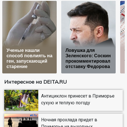
Ученые нашли
Ловушка для
С
способ повлиять на
Зеленского: Соскин
ген, запускающий
прокомментировал
т
старение
отставку Федорова
Интересное на DEITA.RU
Антициклон принесет в Приморье
сухую и теплую погоду
Ночная прохлада придет в
Приморье на выходных