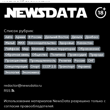
Список рубрик:
Авто
Армия
В России
Дальний Восток
Деньги
Донбасс
Жильё
ЖКХ
Законодательство
Здоровье
Казахстан
Лайфхак
Мир
Мнение
Новые территории
Образование
Обратная связь
Общество
Политика
Правосудие
Природа
Происшествия
Промышленность
Религия
Россия
СНГ
Спецоперация
Спорт
СССР 2.0
Транспорт
Украина
Экология
Экономика
redactor@newsdata.ru
RSS
Использование материалов
NewsData
разрешено только с
согласия правообладателей.