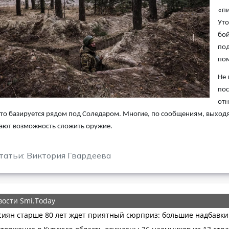
«пи
Уто
бой
под
по
Не 
пос
отн
 кто базируется рядом под Соледаром. Многие, по сообщениям, выходят 
ают возможность сложить оружие.
татьи: Виктория Гвардеева