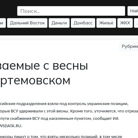
На
ии
Дальний Восток
Деньги
Донбасс
Жильё
ЖКХ
.
Рубри
аемые с весны
Артемовском
сийские подразделения взяли под контроль украинские позиции,
орые ВСУ удерживали с этой весны. Кроме того, уточняется, что отрез
 пути снабжения ВСУ под населенным пунктом, сообщает ИА
WSDATA.RU.
нкоры пишут о том, что взяты несколько позиций, в том числе