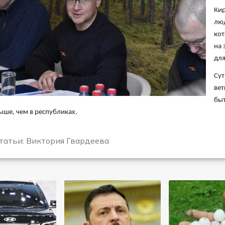
Кир
люд
кот
на 
для
Сут
вет
быт
ыше, чем в республиках.
татьи: Виктория Гвардеева