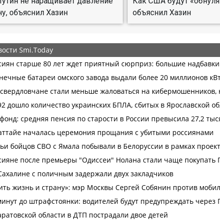
утин не наращивает давление
Как США будут «обнуля
ну, объяснил Хазин
объяснил Хазин