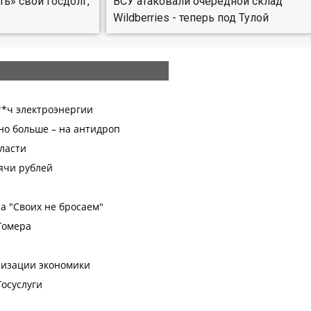
ть» свой госдолг,
ВСУ атаковали очередной склад
Wildberries - теперь под Тулой