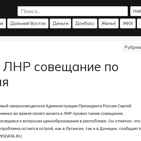
На
ии
Дальний Восток
Деньги
Донбасс
Жильё
ЖКХ
.
Рубри
в ЛНР совещание по
ия
вый замруководителя Администрации Президента России Сергей
иенко во время своего визита в ЛНР провел также совещание,
осящееся к вопросам ценообразования в республике. Он отметил, что
 проблема остается острой, как в Луганске, так и в Донецке, сообщает 
WSDATA.RU.