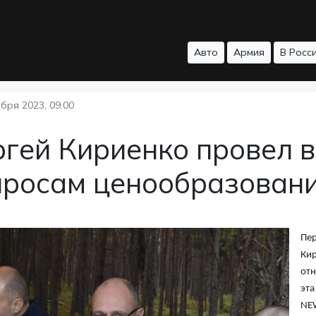
Авто
Армия
В Росс
бря 2023, 09:00
ргей Кириенко провел 
просам ценообразован
Пер
Кир
отн
эта
NE