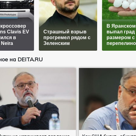
окроссовер
В Яранском
ns Clavis EV
Страшный взрыв
выпал град
ился в
прогремел рядом с
размером с
 Neira
Зеленским
перепелино
ое на DEITA.RU