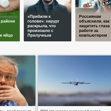
«Прибили к
Россиянам
 районе
голове»: хирург
объяснили, как
раскрыла, что
защитить глаза
произошло с
работе за
е яйцо
Прилучным
компьютером