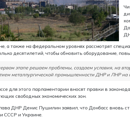
Чи
ди
ко
До
ДН
не, а также на федеральном уровнях рассмотрят специ
олько десятилетий, чтобы обновить оборудование, пов
ервом этапе решаем проблемы, создаем условия, на вт
тием металлургической промышленности ДНР и ЛНР на г
ссе для этого парламентарии вносят правки в законода
ющих свободных экономических зон.
лава ДНР Денис Пушилин заявил, что Донбасс вновь ст
и СССР и Украине.