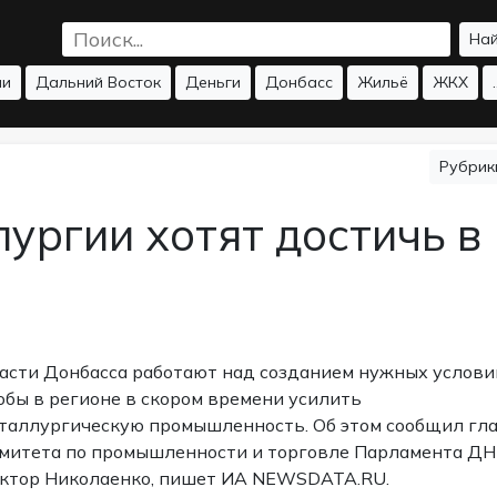
На
ии
Дальний Восток
Деньги
Донбасс
Жильё
ЖКХ
.
Рубри
ургии хотят достичь в
асти Донбасса работают над созданием нужных услови
обы в регионе в скором времени усилить
таллургическую промышленность. Об этом сообщил гл
митета по промышленности и торговле Парламента Д
ктор Николаенко, пишет ИА NEWSDATA.RU.