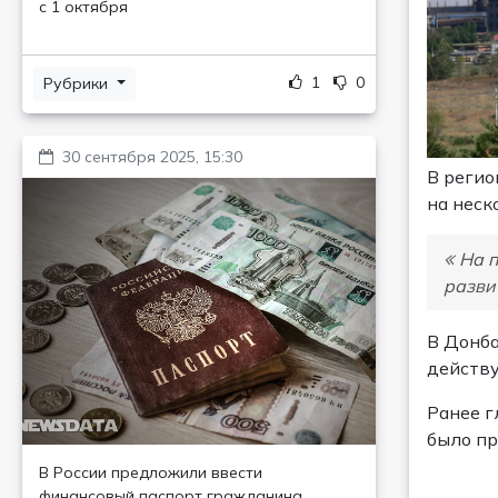
с 1 октября
1
0
Рубрики
30 сентября 2025, 15:30
В регио
на неск
На п
разви
В Донба
действу
Ранее г
было пр
В России предложили ввести
финансовый паспорт гражданина