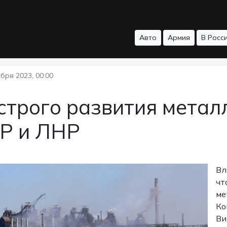
Авто
Армия
В Росс
бря 2023, 00:00
трого развития металл
Р и ЛНР
Вл
чт
ме
Ко
Ви