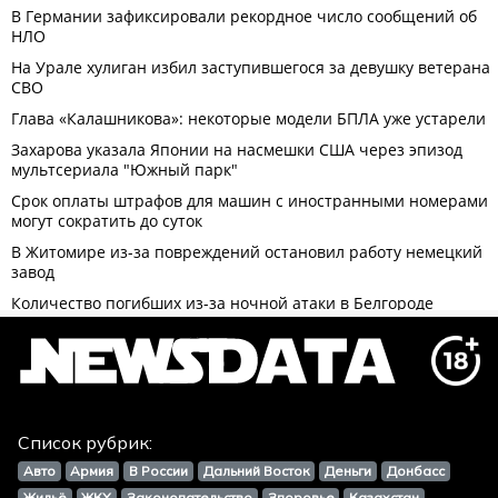
Список рубрик:
Авто
Армия
В России
Дальний Восток
Деньги
Донбасс
Жильё
ЖКХ
Законодательство
Здоровье
Казахстан