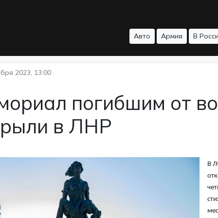
Авто
Армия
В Росс
бря 2023, 13:00
мориал погибшим от во
крыли в ЛНР
В Л
отк
чет
сти
мес