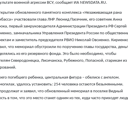
ультате военной агрессии ВСУ, сообщает ИА NEWSDATA.RU.
ткрытии обновленного памятного комплекса «Незаживающая рана
басса» участвовали глава ЛНР Леонид Пасечник, его советник Анна
ока, первый замруководителя Администрации Президента РФ Сергей
иенко, замначальника Управления Президента России по обществен
ектам и заместитель председателя РВИО Николай Овсиенко. Кириенк
вил, что мемориал обустроили по поручению главы государства, день
елялись из его резервного фонда. Это было необходимо, чтобы
елям Северодонецка, Лисичанска, Рубежного, Попасной, старикам из
рований.
его погибшего ребенка, центральная фигура – обелиск с ангелом.
 могилах, удалось установить: 254 человека остаются безымянными.
 продолжат и заявил, что обновленный мемориал в поселке Видный
 в том, что это место станет одним из тех, куда часто приходят люд