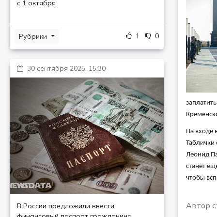
с 1 октября
1
0
Рубрики
30 сентября 2025, 15:30
заплатить
Кременско
На входе 
Таблички 
Леонид Па
станет ещ
чтобы всп
Автор с
В России предложили ввести
финансовый паспорт гражданина