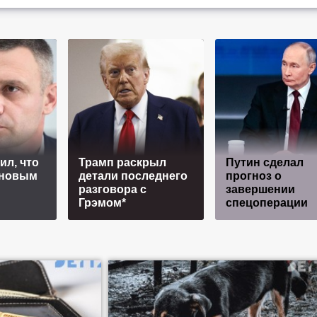
ил, что
Трамп раскрыл
Путин сделал
 новым
детали последнего
прогноз о
разговора с
завершении
Грэмом*
спецоперации