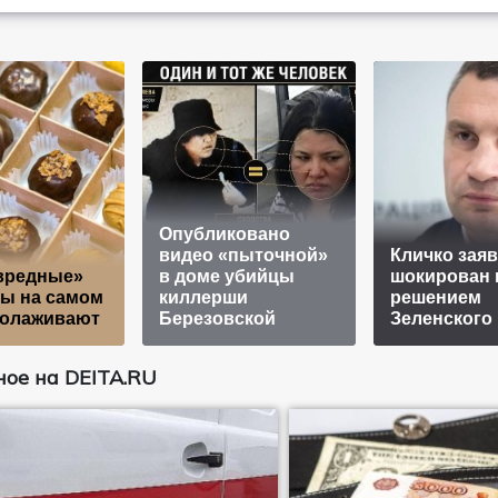
Опубликовано
видео «пыточной»
Кличко заяв
вредные»
в доме убийцы
шокирован
ы на самом
киллерши
решением
молаживают
Березовской
Зеленского
ое на DEITA.RU