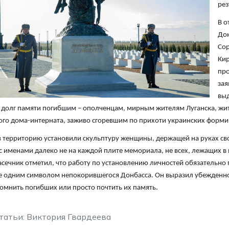
рез
В о
Дон
Сор
Кир
про
зая
выд
 долг памяти погибшим – ополченцам, мирным жителям Луганска, жит
го дома-интерната, заживо сгоревшим по прихоти украинских форми
в территорию установили скульптуру женщины, держащей на руках сво
с именами далеко не на каждой плите мемориала, не всех, лежащих в
сечник отметил, что работу по установлению личностей обязательно
е одним символом непокорившегося Донбасса. Он выразил убежденность
омнить погибших или просто почтить их память.
татьи: Виктория Гвардеева