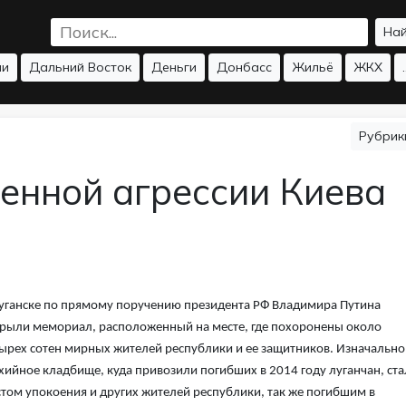
На
ии
Дальний Восток
Деньги
Донбасс
Жильё
ЖКХ
.
Рубри
енной агрессии Киева
уганске по прямому поручению президента РФ Владимира Путина
рыли мемориал, расположенный на месте, где похоронены около
ырех сотен мирных жителей республики и ее защитников. Изначально
хийное кладбище, куда привозили погибших в 2014 году луганчан, ст
том упокоения и других жителей республики, так же погибшим в