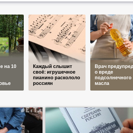
е на 10
Каждый слышит
Врач предупре
своё: игрушечное
о вреде
пианино раскололо
подсолнечного
овье
россиян
масла