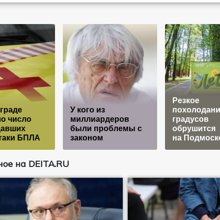
Резкое
граде
У кого из
похолодани
о число
миллиардеров
градусов
давших
были проблемы с
обрушится
таки БПЛА
законом
на Подмоск
ое на DEITA.RU