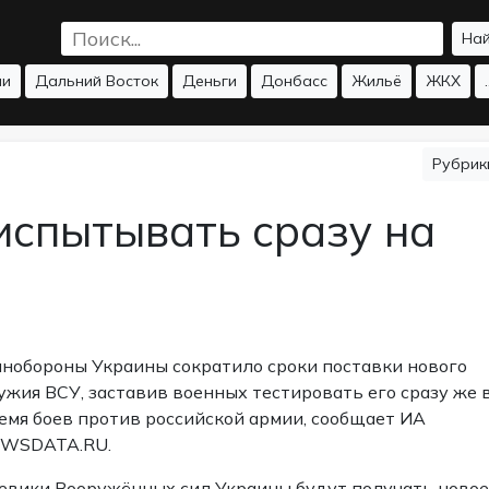
На
ии
Дальний Восток
Деньги
Донбасс
Жильё
ЖКХ
.
Рубри
испытывать сразу на
нобороны Украины сократило сроки поставки нового
ужия ВСУ, заставив военных тестировать его сразу же 
емя боев против российской армии, сообщает ИА
WSDATA.RU.
евики Вооружённых сил Украины будут получать новое