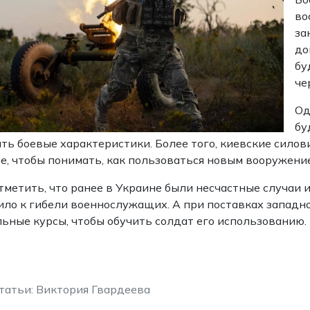
во
за
до
бу
че
Од
бу
ть боевые характеристики. Более того, киевские сило
е, чтобы понимать, как пользоваться новым вооружени
тметить, что ранее в Украине были несчастные случаи 
ло к гибели военнослужащих. А при поставках западн
ьные курсы, чтобы обучить солдат его использованию.
татьи: Виктория Гвардеева