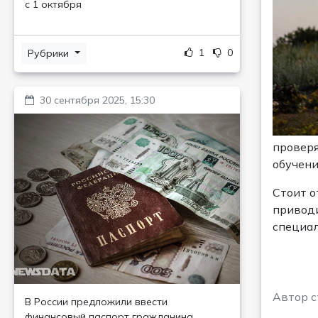
с 1 октября
1
0
Рубрики
30 сентября 2025, 15:30
проверя
обучени
Стоит о
приводи
специал
Автор с
В России предложили ввести
финансовый паспорт гражданина