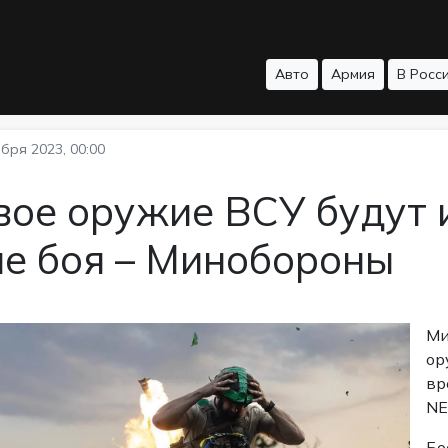
Авто
Армия
В Росс
бря 2023, 00:00
вое оружие ВСУ будут 
ле боя – Минобороны
Ми
ор
вр
NE
Бо