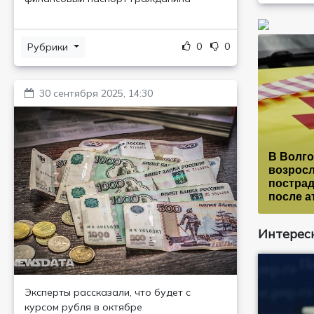
0
0
Рубрики
30 сентября 2025, 14:30
В Волго
возросл
постра
после а
Интересн
Эксперты рассказали, что будет с
курсом рубля в октябре