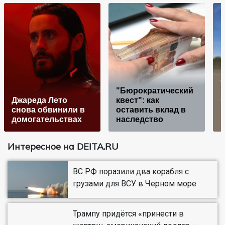
С
"Бюрократический
Джареда Лето
квест": как
б
снова обвинили в
оставить вклад в
домогательствах
наследство
Интересное на DEITA.RU
ВС РФ поразили два корабля с
грузами для ВСУ в Черном море
Трампу придётся «принести в