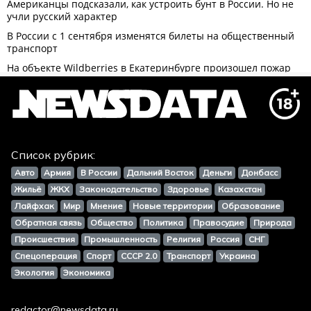
Список рубрик:
Авто
Армия
В России
Дальний Восток
Деньги
Донбасс
Жильё
ЖКХ
Законодательство
Здоровье
Казахстан
Лайфхак
Мир
Мнение
Новые территории
Образование
Обратная связь
Общество
Политика
Правосудие
Природа
Происшествия
Промышленность
Религия
Россия
СНГ
Спецоперация
Спорт
СССР 2.0
Транспорт
Украина
Экология
Экономика
redactor@newsdata.ru