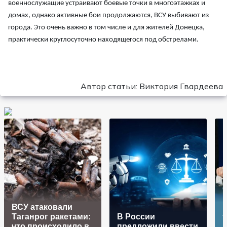
военнослужащие устраивают боевые точки в многоэтажках и
домах, однако активные бои продолжаются, ВСУ выбивают из
города. Это очень важно в том числе и для жителей Донецка,
практически круглосуточно находящегося под обстрелами.
Автор статьи: Виктория Гвардеева
ВСУ атаковали
Таганрог ракетами:
В России
т
что происходило в
предложили ввести
м