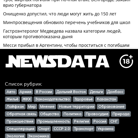
Список рубрик:
Авто
Армия
В России
Дальний Восток
Деньги
Донбасс
Жильё
ЖКХ
Законодательство
Здоровье
Казахстан
Лайфхак
Мир
Мнение
Новые территории
Образование
Обратная связь
Общество
Политика
Правосудие
Природа
Происшествия
Промышленность
Религия
Россия
СНГ
Спецоперация
Спорт
СССР 2.0
Транспорт
Украина
Экология
Экономика