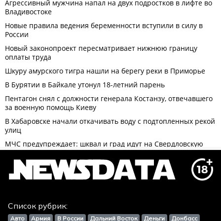
Список рубрик:
Авто
Армия
В России
Дальний Восток
Деньги
Донбасс