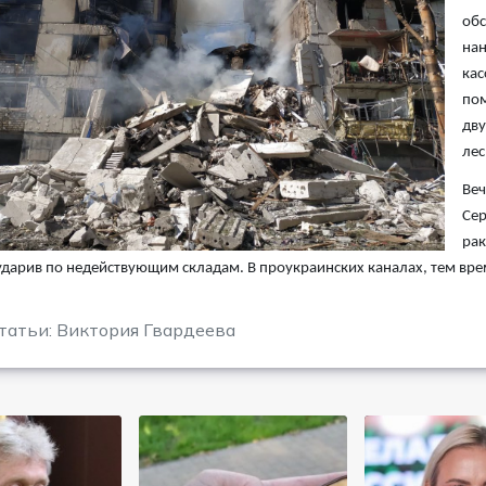
обс
нан
кас
пом
дву
лес
Веч
Сер
рак
ударив по недействующим складам. В проукраинских каналах, тем вре
татьи: Виктория Гвардеева