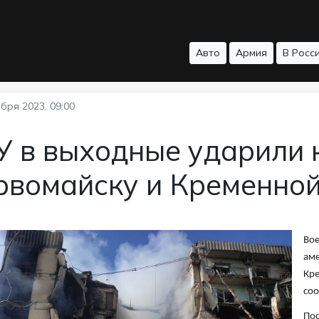
Авто
Армия
В Росс
бря 2023, 09:00
У в выходные ударили 
рвомайску и Кременно
Вое
аме
Кре
соо
По