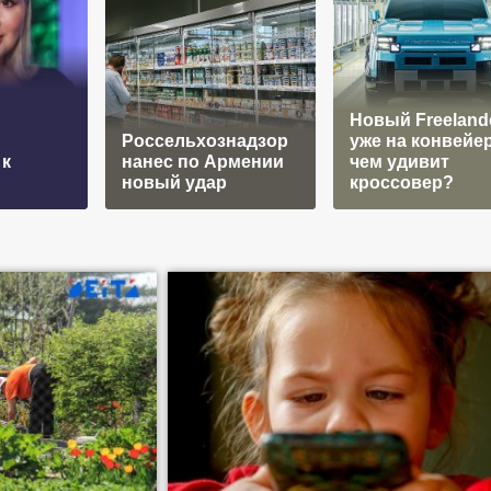
Новый Freelande
Россельхознадзор
уже на конвейер
 к
нанес по Армении
чем удивит
новый удар
кроссовер?