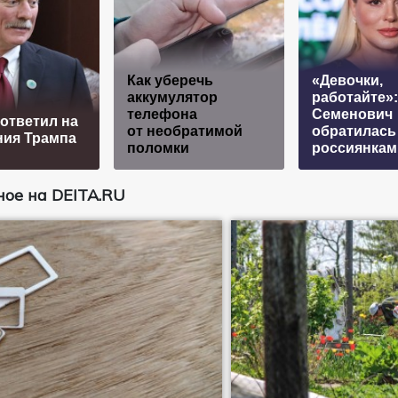
Как уберечь
«Девочки,
аккумулятор
работайте»:
телефона
Семенович
ответил на
от необратимой
обратилась
ния Трампа
поломки
россиянкам
ое на DEITA.RU