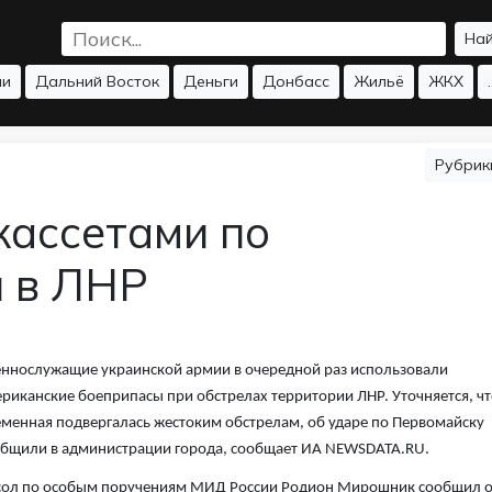
На
ии
Дальний Восток
Деньги
Донбасс
Жильё
ЖКХ
.
Рубри
кассетами по
й в ЛНР
ннослужащие украинской армии в очередной раз использовали
риканские боеприпасы при обстрелах территории ЛНР. Уточняется, чт
менная подвергалась жестоким обстрелам, об ударе по Первомайску
бщили в администрации города, сообщает ИА NEWSDATA.RU.
сол по особым поручениям МИД России Родион Мирошник сообщил 