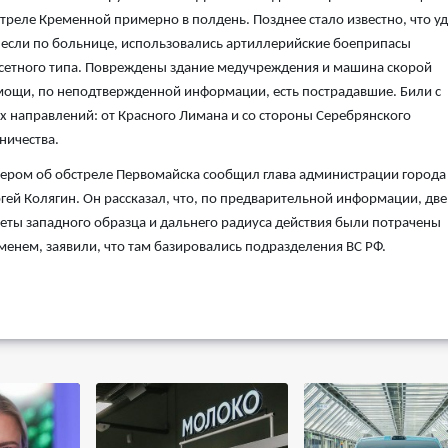
треле Кременной примерно в полдень. Позднее стало известно, что у
если по больнице, использовались артиллерийские боеприпасы
сетного типа. Повреждены здание медучреждения и машина скорой
ощи, по неподтвержденной информации, есть пострадавшие. Били с
х направлений: от Красного Лимана и со стороны Серебрянского
ничества.
ером об обстреле Первомайска сообщил глава администрации города
гей Колягин. Он рассказал, что, по предварительной информации, две
еты западного образца и дальнего радиуса действия были потрачены
менем, заявили, что там базировались подразделения ВС РФ.