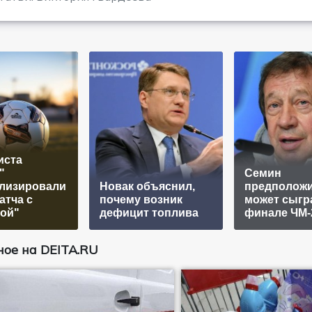
иста
"
Семин
ализировали
Новак объяснил,
предположи
атча с
почему возник
может сыгр
ой"
дефицит топлива
финале ЧМ-
ое на DEITA.RU