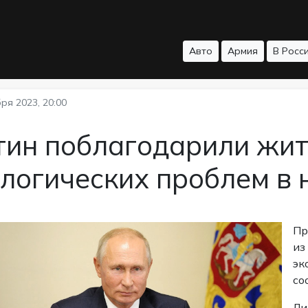
Авто
Армия
В Росс
ря 2023, 20:00
тин поблагодарили жит
логических проблем в 
Пр
из
эк
со
Ли