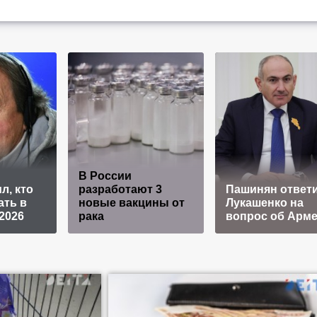
В России
л, кто
разработают 3
Пашинян ответ
ать в
новые вакцины от
Лукашенко на
2026
рака
вопрос об Арм