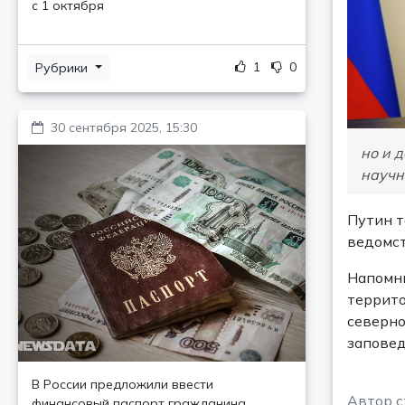
с 1 октября
1
0
Рубрики
30 сентября 2025, 15:30
но и 
научн
Путин т
ведомст
Напомни
террито
северно
заповед
В России предложили ввести
Автор с
финансовый паспорт гражданина