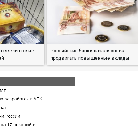
та ввели новые
Российские банки начали снова
ей
продвигать повышенные вклады