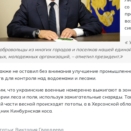
со
пр
во
си
добровольцы из многих городов и поселков нашей едино
ых, молодежных организаций, – отметил президент.
акже не оставил без внимания улучшение промышленны
в для контроля над водоемами и лесами.
м, что украинские военные намеренно выжигают в зон
рии леса и поля, используя зажигательные снаряды. Та
й части весной происходят потопы, а в Херсонской о
ник Кинбурнская коса.
татьи: Виктория Гвардеева