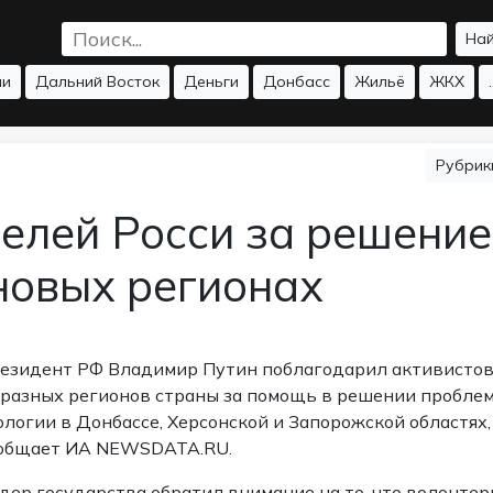
На
ии
Дальний Восток
Деньги
Донбасс
Жильё
ЖКХ
.
Рубри
елей Росси за решение
новых регионах
езидент РФ Владимир Путин поблагодарил активисто
 разных регионов страны за помощь в решении пробле
ологии в Донбассе, Херсонской и Запорожской областях,
общает ИА NEWSDATA.RU.
дер государства обратил внимание на то, что волонте