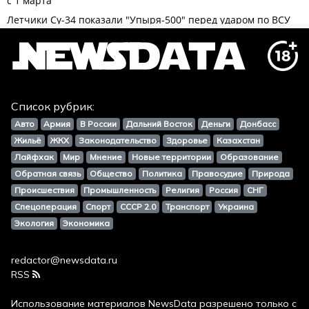
Список рубрик:
Авто
Армия
В России
Дальний Восток
Деньги
Донбасс
Жильё
ЖКХ
Законодательство
Здоровье
Казахстан
Лайфхак
Мир
Мнение
Новые территории
Образование
Обратная связь
Общество
Политика
Правосудие
Природа
Происшествия
Промышленность
Религия
Россия
СНГ
Спецоперация
Спорт
СССР 2.0
Транспорт
Украина
Экология
Экономика
redactor@newsdata.ru
RSS
Использование материалов
NewsData
разрешено только с