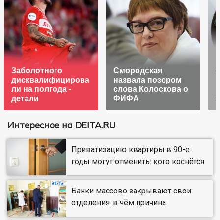
Заболотного
Смородская
дисквалифицирова
назвала позором
ли на полгода -
слова Колоскова о
детали
ФИФА
з
Интересное на DEITA.RU
Приватизацию квартиры в 90-е
годы могут отменить: кого коснётся
Банки массово закрывают свои
отделения: в чём причина