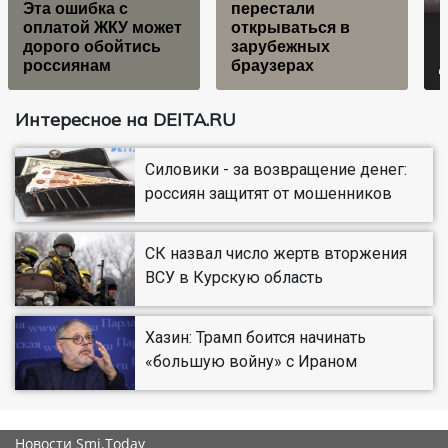
Эта ошибка с
перестали
оплатой ЖКУ может
открываться в
Р
дорого обойтись
зарубежных
в
россиянам
браузерах
Интересное на DEITA.RU
Силовики - за возвращение денег:
россиян защитят от мошенников
СК назвал число жертв вторжения
ВСУ в Курскую область
Хазин: Трамп боится начинать
«большую войну» с Ираном