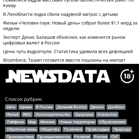
Список рубрик:
Авто
Армия
В России
Дальний Восток
Деньги
Донбасс
Жильё
ЖКХ
Законодательство
Здоровье
Казахстан
Лайфхак
Мир
Мнение
Новые территории
Образование
Обратная связь
Общество
Политика
Правосудие
Природа
Происшествия
Промышленность
Религия
Россия
СНГ