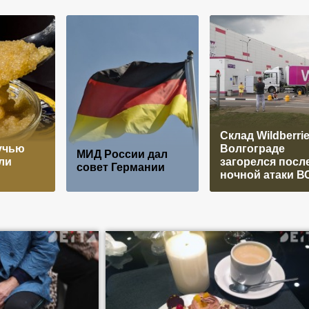
Склад Wildberrie
учью
Волгограде
МИД России дал
ли
загорелся посл
совет Германии
ночной атаки В