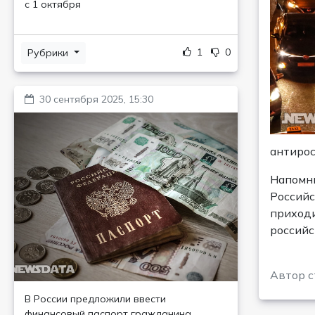
с 1 октября
1
0
Рубрики
30 сентября 2025, 15:30
антирос
Напомни
Российс
приходи
российс
Автор с
В России предложили ввести
финансовый паспорт гражданина