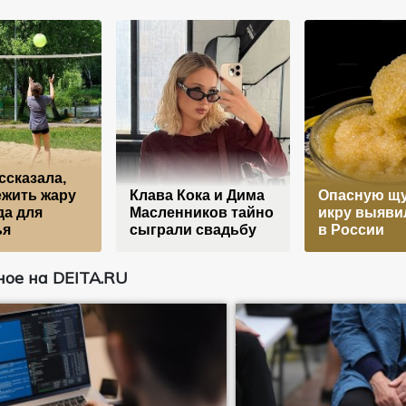
ссказала,
ежить жару
Клава Кока и Дима
Опасную щ
да для
Масленников тайно
икру выяви
ья
сыграли свадьбу
в России
ое на DEITA.RU