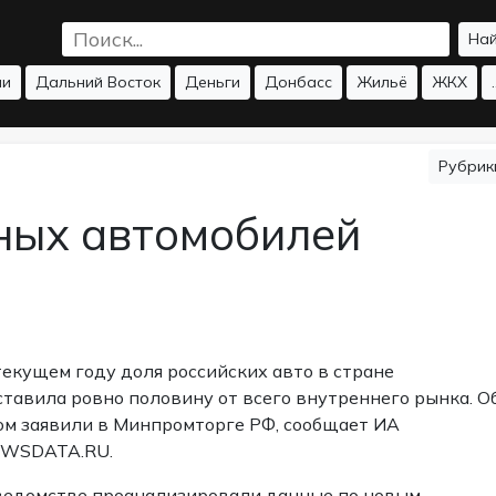
На
ии
Дальний Восток
Деньги
Донбасс
Жильё
ЖКХ
.
Рубри
нных автомобилей
текущем году доля российских авто в стране
ставила ровно половину от всего внутреннего рынка. О
ом заявили в Минпромторге РФ, сообщает ИА
WSDATA.RU.
ведомстве проанализировали данные по новым