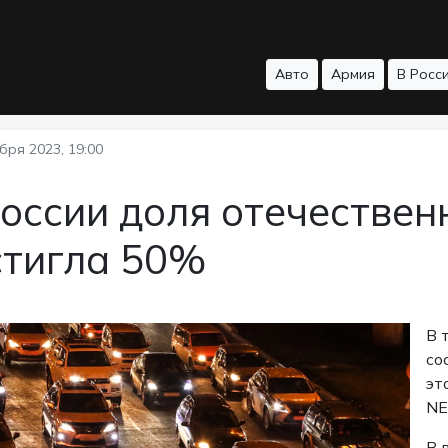
Авто
Армия
В Росс
бря 2023, 19:00
оссии доля отечестве
стигла 50%
В 
со
эт
NE
В 