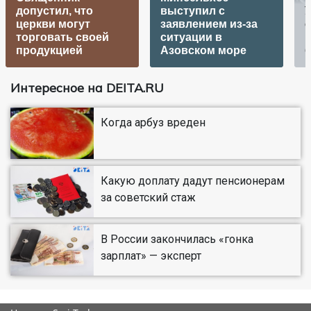
допустил, что
выступил с
У
церкви могут
заявлением из-за
с
торговать своей
ситуации в
продукцией
Азовском море
б
Интересное на DEITA.RU
Когда арбуз вреден
Какую доплату дадут пенсионерам
за советский стаж
В России закончилась «гонка
зарплат» — эксперт