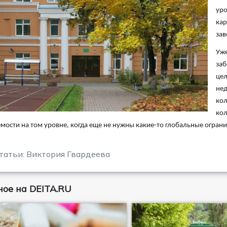
уро
кар
зав
Уже
заб
цел
нед
кол
кол
мости на том уровне, когда еще не нужны какие-то глобальные ограни
татьи: Виктория Гвардеева
ое на DEITA.RU