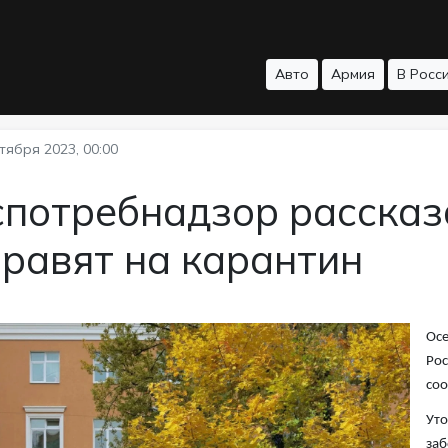
Авто
Армия
В Росс
тября 2023, 00:00
спотребнадзор рассказ
равят на карантин
Осе
Рос
со
Уто
заб