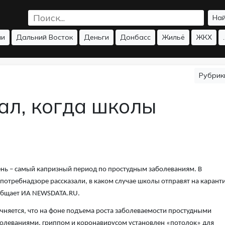
На
ии
Дальний Восток
Деньги
Донбасс
Жильё
ЖКХ
.
Рубри
ал, когда школы
нь – самый капризный период по простудным заболеваниям. В
потребнадзоре рассказали, в каком случае школы отправят на карант
общает ИА NEWSDATA.RU.
чняется, что на фоне подъема роста заболеваемости простудными
олеваниями, гриппом и коронавирусом установлен «потолок» для