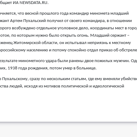
общает ИА NEWSDATA.RU.
чняется, что весной прошлого года командир миномета младший
жант Артем Пухальский получил от своего командира, в отношении
орого возбуждено отдельное уголовное дело, координаты мест в горо
отое, по которым нужно было открыть огонь. Младший сержант –
женец Житомирской области, он испытывал неприязнь к местному
российскому населению и потому спокойно отдал приказ об обстреле
езультате минометного удара были ранены двое пожилых мужчин. Од
них, 1938 года рождения, потом умер в больнице.
 Пухальскому, сразу по нескольким статьям, где ему вменяли убийств
тва людей, исходя из мотивов политической и идеологической