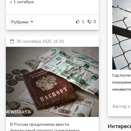
с 1 октября
1
0
Рубрики
30 сентября 2025, 15:30
Суд посчи
покушение
ненависти
Автор с
В России предложили ввести
Интересн
финансовый паспорт гражданина