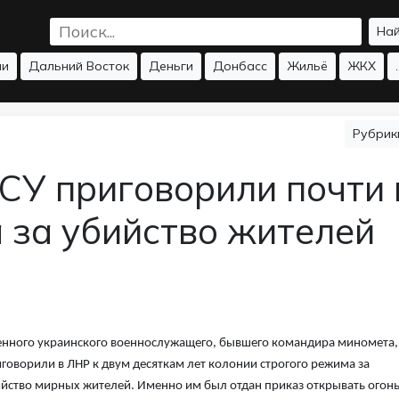
На
ии
Дальний Восток
Деньги
Донбасс
Жильё
ЖКХ
.
Рубри
СУ приговорили почти 
 за убийство жителей
нного украинского военнослужащего, бывшего командира миномета,
говорили в ЛНР к двум десяткам лет колонии строгого режима за
йство мирных жителей. Именно им был отдан приказ открывать огонь