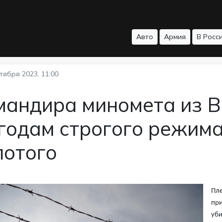
Авто
Армия
В Росс
тября 2023, 11:00
мандира миномета из В
годам строгого режима
лотого
Пле
при
уби