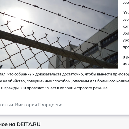
со
Уто
сер
кот
Зол
уро
про
В р
из 
тал, что собранных доказательств достаточно, чтобы вынести приговор
 на убийство, совершенные способом, опасным для большого количес
 и вражды. Он проведет 19 лет в колонии строгого режима.
татьи: Виктория Гвардеева
ое на DEITA.RU