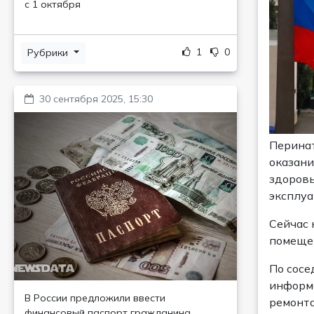
с 1 октября
1
0
Рубрики
30 сентября 2025, 15:30
Перинат
оказани
здоровь
эксплуа
Сейчас 
помеще
По сосе
информа
В России предложили ввести
ремонта
финансовый паспорт гражданина