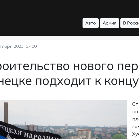
Авто
Армия
В Росс
тября 2023, 17:00
оительство нового пер
ецке подходит к конц
Ст
по
пл
за
Ху