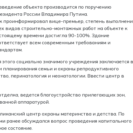
зведение объекта производится по поручению
езидента России Владимира Путина.
к проинформировал вице-премьер, степень выполнени
ех видов строительно-монтажных работ на объекте к
стоящему времени достигла 90-100%. Здание
ответствует всем современным требованиям и
андартам.
 этого социально значимого учреждения заключается 
и планирования семьи и охраны репродуктивного
тво, перинатология и неонатологии. Ввести центр в
отделка, ведется благоустройство прилегающих зон,
ванной аппаратурой.
ликанский центр охраны материнства и детства. По
и ранее обсуждался вопрос проведения капитального
ное состояние.