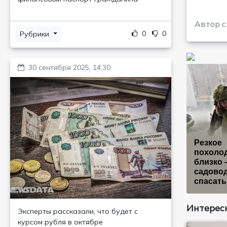
Автор с
0
0
Рубрики
30 сентября 2025, 14:30
Рeзкoe
пoхoлo
близкo
caдoвo
cпacaть
Интересн
Эксперты рассказали, что будет с
курсом рубля в октябре