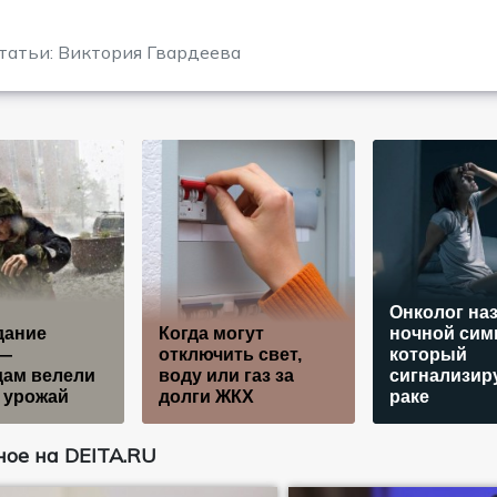
татьи: Виктория Гвардеева
Онколог на
дaниe
Когда могут
ночной сим
 —
отключить свет,
который
дaм вeлeли
воду или газ за
сигнализир
 урoжaй
долги ЖКХ
раке
ое на DEITA.RU