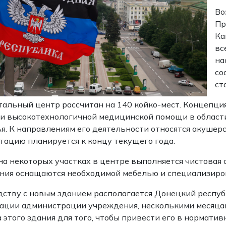
Во
Пр
Ка
вс
на
со
ст
альный центр рассчитан на 140 койко-мест. Концепция
и высокотехнологичной медицинской помощи в област
я. К направлениям его деятельности относятся акушерс
тацию планируется к концу текущего года.
на некоторых участках в центре выполняется чистовая 
ния оснащаются необходимой мебелью и специализиро
дству с новым зданием располагается Донецкий респуб
ции администрации учреждения, несколькими месяцам
 этого здания для того, чтобы привести его в норматив