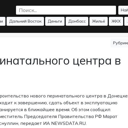
На
ии
Дальний Восток
Деньги
Донбасс
Жильё
ЖКХ
.
Рубри
инатального центра в
у
роительство нового перинатального центра в Донецке
ходит к завершению, сдать объект в эксплуатацию
анируется в ближайшее время. Об этом сообщил
меститель Председателя Правительства РФ Марат
снуллин, передает ИА NEWSDATA.RU.