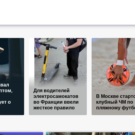
звал
птом,
Для водителей
электросамокатов
В Москве старт
ует о
во Франции ввели
клубный ЧМ по
жесткое правило
пляжному футб