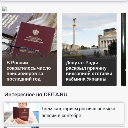
В России
Депутат Рады
сократилось число
раскрыл причину
пенсионеров за
внезапной отставки
T
последний год
кабмина Украины
Интересное на DEITA.RU
Трем категориям россиян повысят
пенсии в сентябре