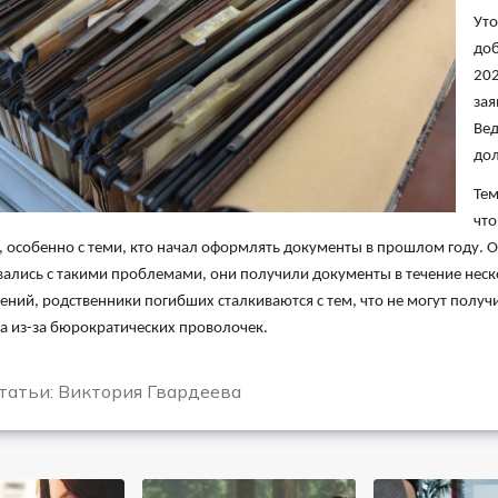
Уто
доб
202
зая
Вед
дол
Тем
что
 особенно с теми, кто начал оформлять документы в прошлом году. От
вались с такими проблемами, они получили документы в течение неско
ений, родственники погибших сталкиваются с тем, что не могут полу
 из-за бюрократических проволочек.
татьи: Виктория Гвардеева