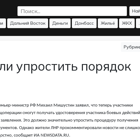
На
ии
Дальний Восток
Деньги
Донбасс
Жильё
ЖКХ
.
Рубри
и упростить порядок
мьер-министр РФ Михаил Мишустин заявил, что теперь участники
цоперации смогут получать удостоверения участника боевых действи
 заявления. Это должно значительно упростить процедуру получения
ументов. Однако жители ЛНР прокомментировали новости не слишк
остно, сообщает ИА NEWSDATA.RU.