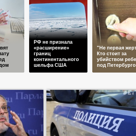
РФ не признала
вят
«расширение»
"Не первая жер
лату
границ
Кто стоит за
ед
континентального
убийством ребе
дом
шельфа США
под Петербург