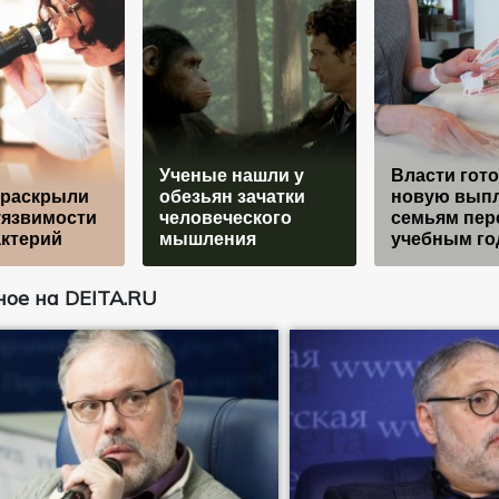
Ученые нашли у
Власти гото
 раскрыли
обезьян зачатки
новую вып
уязвимости
человеческого
семьям пер
ктерий
мышления
учебным го
ое на DEITA.RU