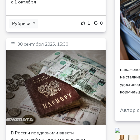
с 1 октября
1
0
Рубрики
30 сентября 2025, 15:30
налажено,
не сталки
удостовер
кормильца
Автор с
В России предложили ввести
финансовый паспорт гражданина