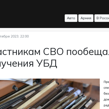
Авто
Армия
В Росс
тября 2023, 22:00
астникам СВО пообещал
лучения УБД
Пре
спе
без
док
рад