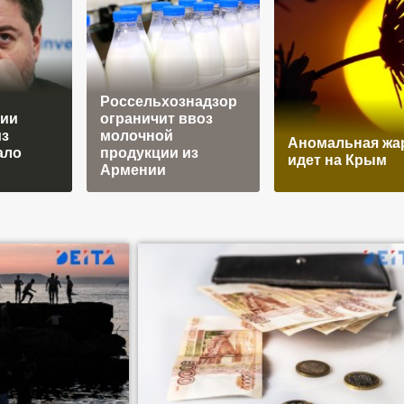
Россельхознадзор
ии
ограничит ввоз
из
молочной
Аномальная жа
ало
продукции из
идет на Крым
Армении