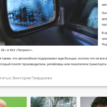
авт
Поп
дор
про
В ц
сра
Под
3Е» и УАЗ «Патриот».
 также, что автомобили подорожают еще больше, потому что не все 
оторый платят производители, ретейлеры или покупатели транспорта 
татьи: Виктория Гвардеева