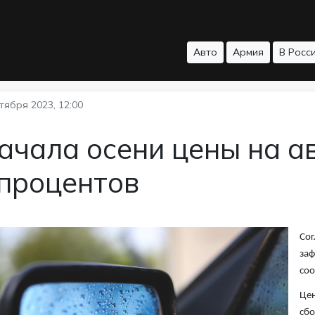
Авто
Армия
В Росс
тября 2023, 12:00
ачала осени цены на а
 процентов
Сог
заф
со
Цен
сбо