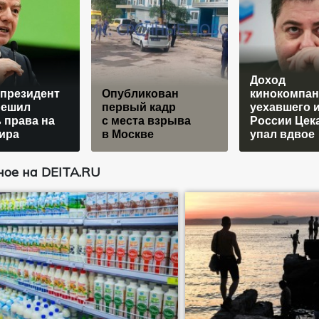
Доход
президент
Опубликован
кинокомпан
ешил
первый кадр
уехавшего 
 права на
с места взрыва
России Цек
ира
в Москве
упал вдвое
ое на DEITA.RU