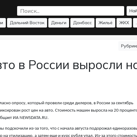
На
ии
Дальний Восток
Деньги
Донбасс
Жильё
ЖКХ
.
Рубри
вто в России выросли н
ласно опросу, который провели среди дилеров, в России за сентябрь
иксирован рост цен на авто. Стоимость машин выросла на 20 процент
общает ИА NEWSDATA.RU.
ы подскочили из-за того, что с начала августа подорожал единоразов
р на утилизацию, а затем еще и курс рубля упал. Из-за этого стоимост