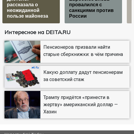
рассказала о
провалился с
неожиданной
санкциями против
п
пользе майонеза
России
Интересное на DEITA.RU
Пенсионеров призвали найти
старые сберкнижки: в чём причина
Какую доплату дадут пенсионерам
за советский стаж
Трампу придётся «принести в
жертву» американский доллар —
Хазин