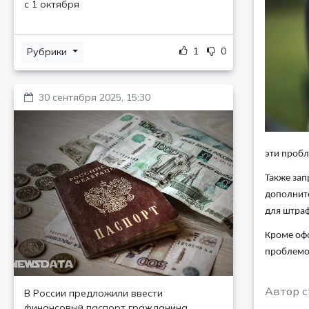
с 1 октября
1
0
Рубрики
30 сентября 2025, 15:30
эти проб
Также зап
дополните
для штраф
Кроме офо
проблемой
Автор с
В России предложили ввести
финансовый паспорт гражданина