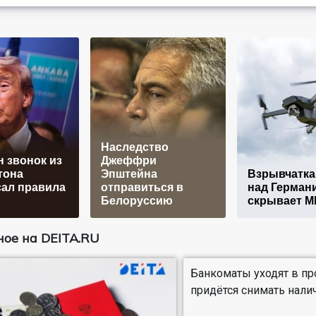
Наследство
н звонок из
Джеффри
тона
Эпштейна
Взрывчатка
ал правила
отправиться в
над Германи
Белоруссию
скрывает М
ое на DEITA.RU
Банкоматы уходят в пр
придётся снимать нал