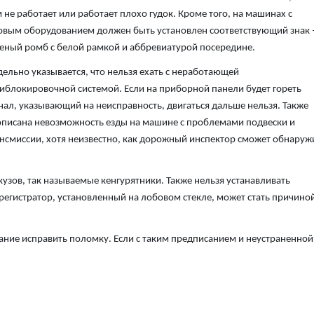
 не работает или работает плохо гудок. Кроме того, на машинах с
овым оборудованием должен быть установлен соответствующий знак 
еный ромб с белой рамкой и аббревиатурой посередине.
ельно указывается, что нельзя ехать с неработающей
иблокировочной системой. Если на приборной панели будет гореть
нал, указывающий на неисправность, двигаться дальше нельзя. Также
писана невозможность езды на машине с проблемами подвески и
нсмиссии, хотя неизвестно, как дорожный инспектор сможет обнаруж
узов, так называемые кенгурятники. Также нельзя устанавливать
егистратор, установленный на лобовом стекле, может стать причино
ие исправить поломку. Если с таким предписанием и неустраненной