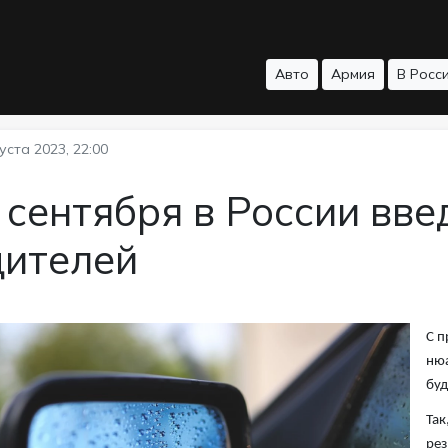
Авто
Армия
В Росс
уста 2023, 22:00
 сентября в России вв
дителей
С п
нюа
буд
Так
рез