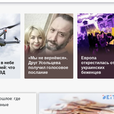
«Мы не вернёмся».
Европа
 в небе
Друг Усольцева
открестилась о
ей: что
получил голосовое
украинских
ВД
послание
беженцев
ошлое: где
ичные