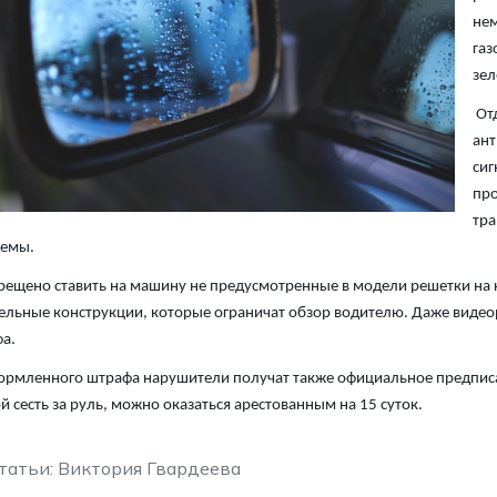
нем
газ
зел
Отд
ант
сиг
про
тра
лемы.
рещено ставить на машину не предусмотренные в модели решетки на к
льные конструкции, которые ограничат обзор водителю. Даже видеор
а.
рмленного штрафа нарушители получат также официальное предписан
 сесть за руль, можно оказаться арестованным на 15 суток.
татьи: Виктория Гвардеева