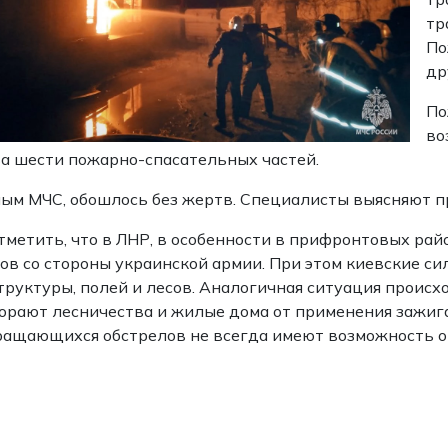
тр
По
др
По
во
а шести пожарно-спасательных частей.
ым МЧС, обошлось без жертв. Специалисты выясняют п
тметить, что в ЛНР, в особенности в прифронтовых рай
ов со стороны украинской армии. При этом киевские 
руктуры, полей и лесов. Аналогичная ситуация происх
орают лесничества и жилые дома от применения зажиг
ащающихся обстрелов не всегда имеют возможность о