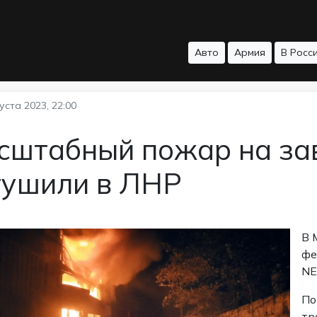
Авто
Армия
В Росс
уста 2023, 22:00
сштабный пожар на за
тушили в ЛНР
В 
фе
NE
По
тр