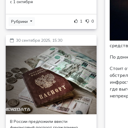
с 1 октября
1
0
Рубрики
30 сентября 2025, 15:30
средств
По данн
Стоит о
обстрел
инфраст
где выг
непрекр
В России предложили ввести
финансовый паспорт гражданина