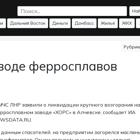
На
ии
Дальний Восток
Деньги
Донбасс
Жильё
ЖКХ
.
Рубри
воде ферросплавов
МЧС ЛНР заявили о ликвидации крупного возгорания на
рросплавном заводе «ХОРС» в Алчевске, сообщает ИА
WSDATA.RU.
 данным спасателей, на предприятии загорелся маслян
ансформатор. Огнем полностью уничтожены здания