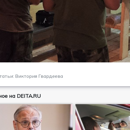
татьи: Виктория Гвардеева
ое на DEITA.RU