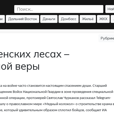
На
ии
Дальний Восток
Деньги
Донбасс
Жильё
ЖКХ
.
Рубри
нских лесах –
ной веры
а на войне часто становится настоящим спасением души. Старший
щенник Войск Национальной Гвардии в зоне проведения специальной
нной операции, протоиерей Святослав Чурканов рассказал Telegram-
алу о православном мире «Медный колокол» о строительстве храма 
е, который удивительным образом сплотил бойцов, сообщает ИА