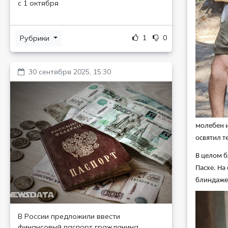
с 1 октября
1
0
Рубрики
30 сентября 2025, 15:30
молебен и
освятил т
В целом б
Пасхе. На
блиндаже 
В России предложили ввести
финансовый паспорт гражданина