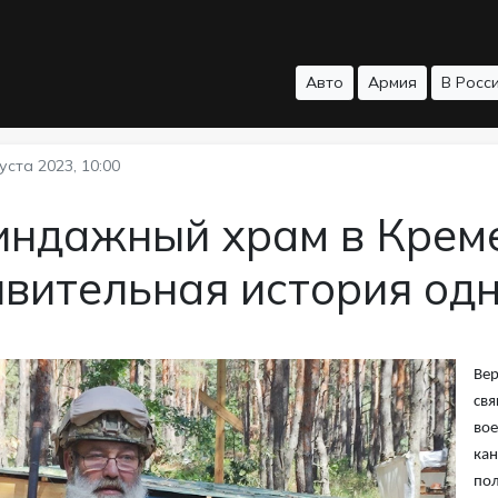
Авто
Армия
В Росс
уста 2023, 10:00
индажный храм в Креме
ивительная история од
Вер
свя
вое
кан
пол