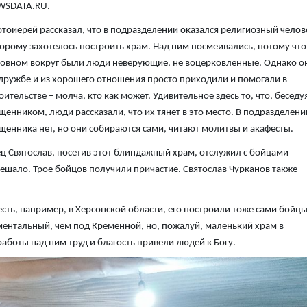
WSDATA.RU.
тоиерей рассказал, что в подразделении оказался религиозный челов
орому захотелось построить храм. Над ним посмеивались, потому что
овном вокруг были люди неверующие, не воцерковленные. Однако о
дружбе и из хорошего отношения просто приходили и помогали в
оительстве – молча, кто как может. Удивительное здесь то, что, беседу
щенником, люди рассказали, что их тянет в это место. В подразделени
щенника нет, но они собираются сами, читают молитвы и акафесты.
ц Святослав, посетив этот блиндажный храм, отслужил с бойцами
мешало. Трое бойцов получили причастие. Святослав Чурканов также
сть, например, в Херсонской области, его построили тоже сами бойцы
ументальный, чем под Кременной, но, пожалуй, маленький храм в
работы над ним труд и благость привели людей к Богу.