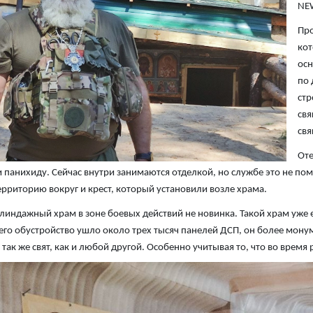
NE
Про
кот
осн
по 
стр
свя
свя
Оте
 панихиду. Сейчас внутри занимаются отделкой, но службе это не по
ерриторию вокруг и крест, который установили возле храма.
линдажный храм в зоне боевых действий не новинка. Такой храм уже е
 его обустройство ушло около трех тысяч панелей ДСП, он более мон
так же свят, как и любой другой. Особенно учитывая то, что во время 