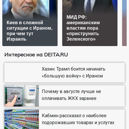
МИД РФ:
Киев в сложной
американским
ситуации с Ираном,
властям пора
з
при чем тут
«приструнить
Израиль
Зеленского»
Интересное на DEITA.RU
Хазин: Трамп боится начинать
«большую войну» с Ираном
Почему в августе лучше не
оплачивать ЖКХ заранее
Кабмин рассказал о наиболее
подорожавших товарах и услугах