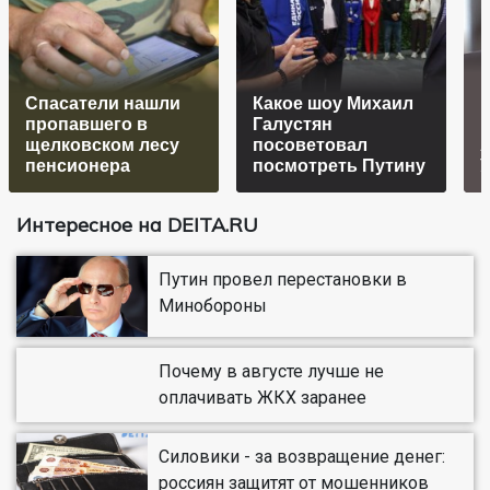
В
Спасатели нашли
Какое шоу Михаил
м
пропавшего в
Галустян
щелковском лесу
посоветовал
пенсионера
посмотреть Путину
Интересное на DEITA.RU
Путин провел перестановки в
Минобороны
Почему в августе лучше не
оплачивать ЖКХ заранее
Силовики - за возвращение денег:
россиян защитят от мошенников