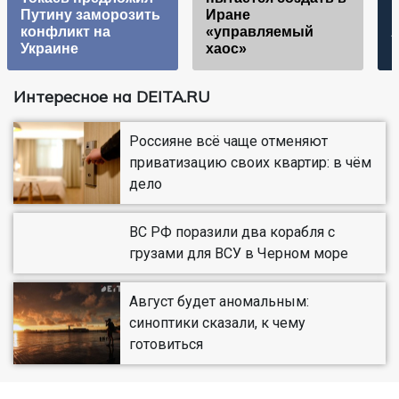
Путину заморозить
Иране
к
конфликт на
«управляемый
A
Украине
хаос»
Интересное на DEITA.RU
Россияне всё чаще отменяют
приватизацию своих квартир: в чём
дело
ВС РФ поразили два корабля с
грузами для ВСУ в Черном море
Август будет аномальным:
синоптики сказали, к чему
готовиться