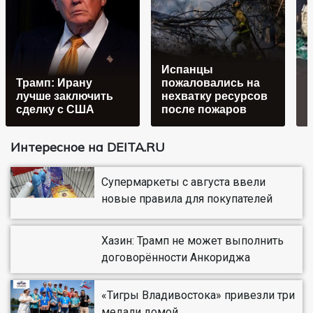
Испанцы
Трамп: Ирану
пожаловались на
В
лучше заключить
нехватку ресурсов
сделку с США
после пожаров
Интересное на DEITA.RU
Супермаркеты с августа ввели
новые правила для покупателей
Хазин: Трамп не может выполнить
договорённости Анкориджа
«Тигры Владивостока» привезли три
медали домой