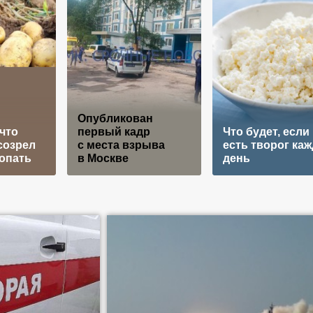
Опубликован
 что
первый кадр
Что будет, если
созрел
с места взрыва
есть творог ка
копать
в Москве
день