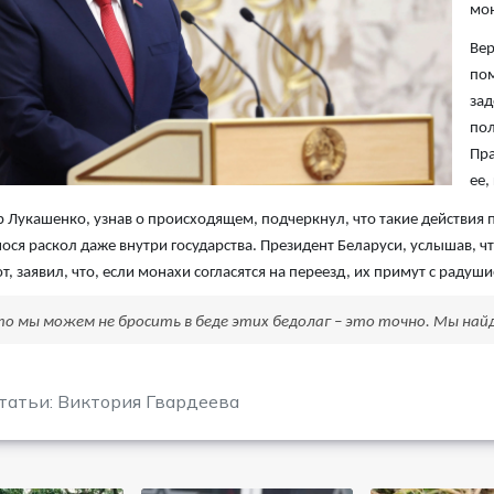
мон
Вер
пом
зад
пол
Пра
ее,
 Лукашенко, узнав о происходящем, подчеркнул, что такие действия 
нося раскол даже внутри государства. Президент Беларуси, услышав,
т, заявил, что, если монахи согласятся на переезд, их примут с радуши
что мы можем не бросить в беде этих бедолаг – это точно. Мы най
татьи: Виктория Гвардеева