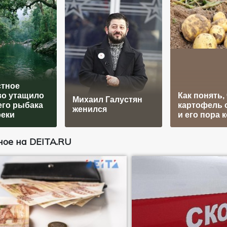
стное
во утащило
Как понять,
Михаил Галустян
его рыбака
картофель 
женился
реки
и его пора 
ое на DEITA.RU