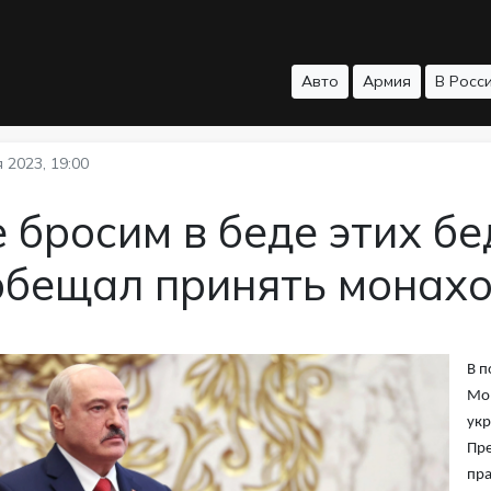
Авто
Армия
В Росс
 2023, 19:00
 бросим в беде этих б
обещал принять монах
В п
Мон
укр
Пре
пра