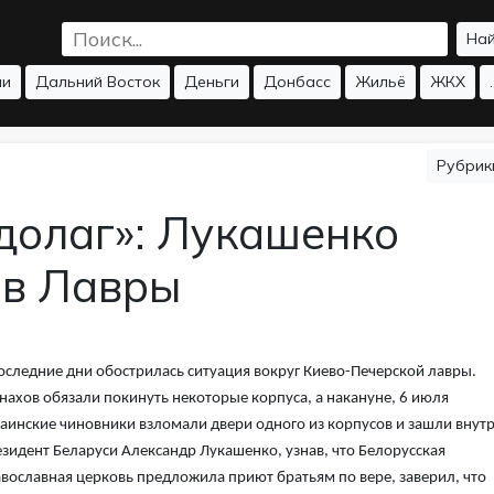
На
ии
Дальний Восток
Деньги
Донбасс
Жильё
ЖКХ
.
Рубри
едолаг»: Лукашенко
ов Лавры
оследние дни обострилась ситуация вокруг Киево-Печерской лавры.
ахов обязали покинуть некоторые корпуса, а накануне, 6 июля
аинские чиновники взломали двери одного из корпусов и зашли внутр
зидент Беларуси Александр Лукашенко, узнав, что Белорусская
вославная церковь предложила приют братьям по вере, заверил, что