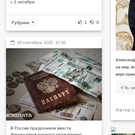
с 1 октября
1
0
Рубрики
30 сентября 2025, 15:30
Александр
на мир, в
вере прию
То, 
Автор с
В России предложили ввести
финансовый паспорт гражданина