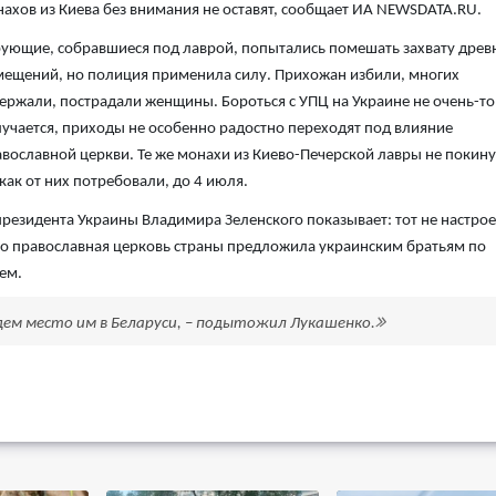
ахов из Киева без внимания не оставят, сообщает ИА NEWSDATA.RU.
ующие, собравшиеся под лаврой, попытались помешать захвату древ
ещений, но полиция применила силу. Прихожан избили, многих
ержали, пострадали женщины. Бороться с УПЦ на Украине не очень-то
учается, приходы не особенно радостно переходят под влияние
вославной церкви. Те же монахи из Киево-Печерской лавры не покин
 как от них потребовали, до 4 июля.
президента Украины Владимира Зеленского показывает: тот не настро
 что православная церковь страны предложила украинским братьям по
ем.
дем место им в Беларуси, – подытожил Лукашенко.