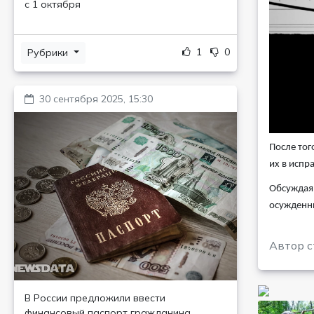
с 1 октября
1
0
Рубрики
30 сентября 2025, 15:30
После тог
их в испр
Обсуждая 
осужденны
Автор с
В России предложили ввести
финансовый паспорт гражданина