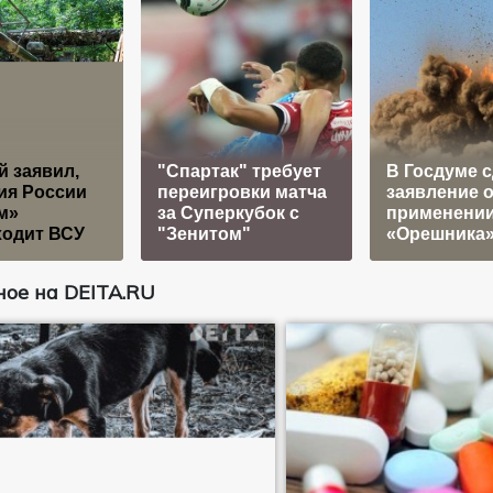
 заявил,
"Спартак" требует
В Госдуме 
ия России
переигровки матча
заявление 
м»
за Суперкубок с
применени
ходит ВСУ
"Зенитом"
«Орешника
ое на DEITA.RU