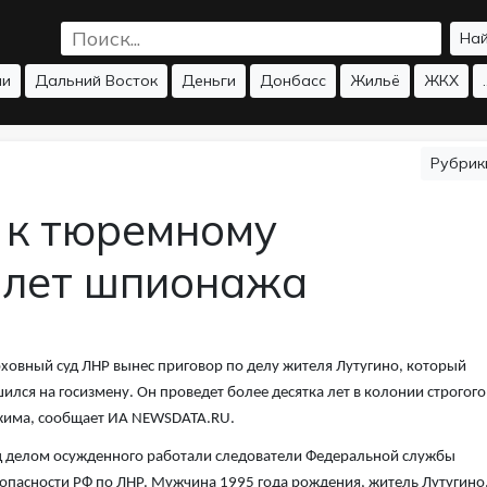
На
ии
Дальний Восток
Деньги
Донбасс
Жильё
ЖКХ
.
Рубри
 к тюремному
 лет шпионажа
ховный суд ЛНР вынес приговор по делу жителя Лутугино, который
ился на госизмену. Он проведет более десятка лет в колонии строгого
жима, сообщает ИА NEWSDATA.RU.
 делом осужденного работали следователи Федеральной службы
опасности РФ по ЛНР. Мужчина 1995 года рождения, житель Лутугино