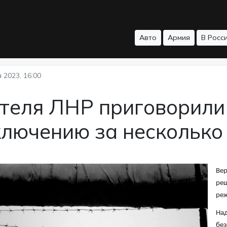
Авто
Армия
В Росс
 2023, 16:00
теля ЛНР приговорили
ключению за несколько
Вер
реш
ре
Над
без