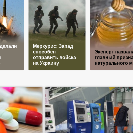
сделали
Меркурис: Запад
о
способен
Эксперт назвал
и
отправить войска
главный призн
»
на Украину
натурального м