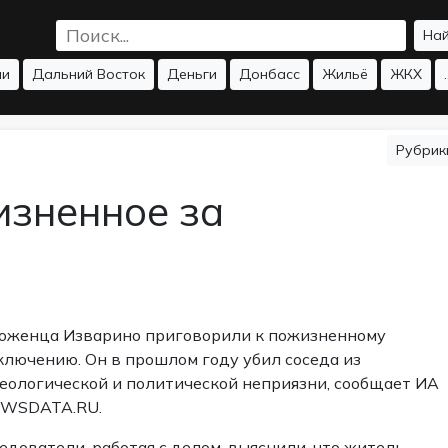
На
ии
Дальний Восток
Деньги
Донбасс
Жильё
ЖКХ
.
Рубри
изненное за
оженца Изварино приговорили к пожизненному
ключению. Он в прошлом году убил соседа из
еологической и политической неприязни, сообщает ИА
WSDATA.RU.
едователи, работая с делом, выяснили, что житель