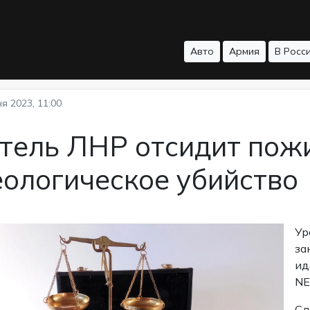
Авто
Армия
В Росс
я 2023, 11:00
тель ЛНР отсидит пож
еологическое убийство
Ур
за
ид
NE
Сл