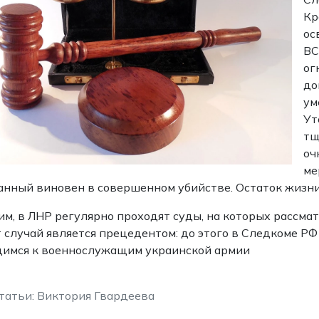
Кр
ос
ВС
ог
до
ум
Ут
тщ
оч
ме
нный виновен в совершенном убийстве. Остаток жизни 
м, в ЛНР регулярно проходят суды, на которых рассма
т случай является прецедентом: до этого в Следкоме Р
щимся к военнослужащим украинской армии
татьи: Виктория Гвардеева