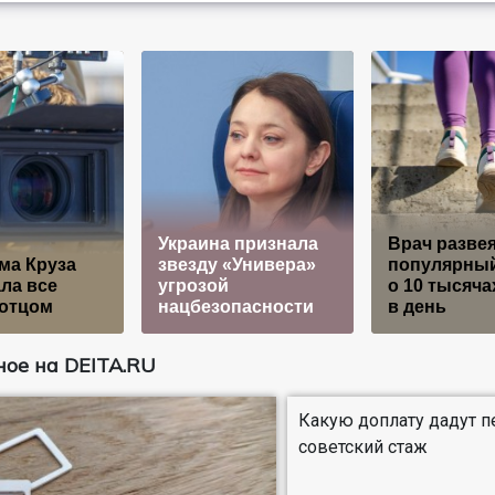
Украина признала
Врач разве
ма Круза
звезду «Универа»
популярны
ла все
угрозой
о 10 тысяча
 отцом
нацбезопасности
в день
ое на DEITA.RU
Какую доплату дадут п
советский стаж