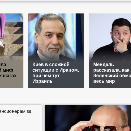
яла
Киев в сложной
Мендель
й миф
ситуации с Ираном,
рассказала, как
х шагах
при чем тут
Зеленский обм
Израиль
весь мир
енсионерам за