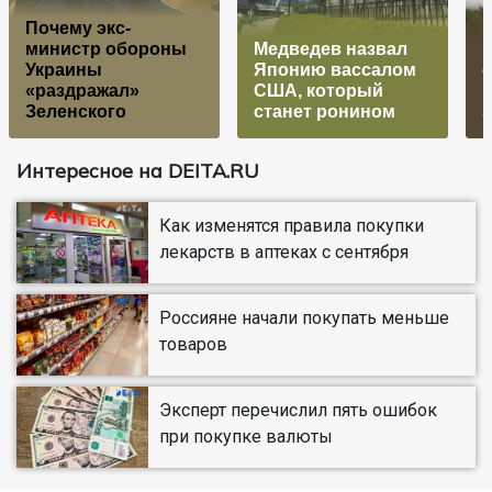
Почему экс-
министр обороны
Медведев назвал
Украины
Японию вассалом
«раздражал»
США, который
Зеленского
станет ронином
Интересное на DEITA.RU
Как изменятся правила покупки
лекарств в аптеках с сентября
Россияне начали покупать меньше
товаров
Эксперт перечислил пять ошибок
при покупке валюты