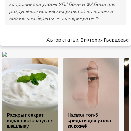
запрашивали удары УПАБами и ФАБами для
разрушения вражеских укрытий на нашем и
вражеском берегах, – подчеркнул он.
Автор статьи: Виктория Гвардеева
Раскрыт секрет
Назван топ-5
идеального соуса к
средств для ухода
шашлыку
за кожей
з