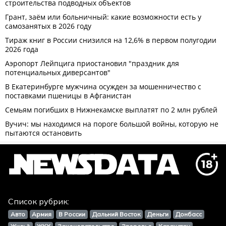
Список рубрик:
Авто
Армия
В России
Дальний Восток
Деньги
Донбасс