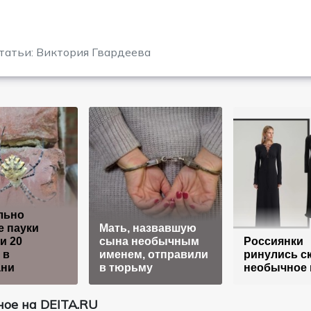
татьи: Виктория Гвардеева
льно
 пауки
Мать, назвавшую
и 20
сына необычным
Россиянки
 в
именем, отправили
ринулись с
ани
в тюрьму
необычное 
ое на DEITA.RU