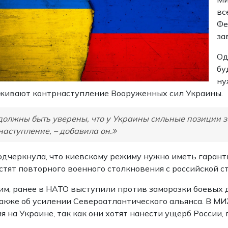
вс
Фе
за
Од
бу
ну
живают контрнаступление Вооруженных сил Украины.
олжны быть уверены, что у Украины сильные позиции з
наступление, – добавила он.
дчеркнула, что киевскому режиму нужно иметь гарант
стят повторного военного столкновения с российской с
м, ранее в НАТО выступили против заморозки боевых 
также об усилении Североатлантического альянса. В М
я на Украине, так как они хотят нанести ущерб России,