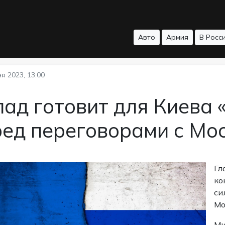
Авто
Армия
В Росс
я 2023, 13:00
ад готовит для Киева 
ред переговорами с Мо
Гл
ко
си
Мо
Ми