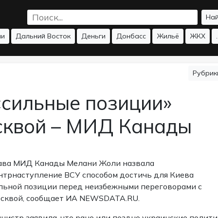
На
ии
Дальний Восток
Деньги
Донбасс
Жильё
ЖКХ
.
Рубри
«сильные позиции»
сквой – МИД Канады
ава МИД Канады Мелани Жоли назвала
нтрнаступление ВСУ способом достичь для Киева
льной позиции перед неизбежными переговорами с
сквой, сообщает ИА NEWSDATA.RU.
нистр заявила, что рано или поздно украинские полит