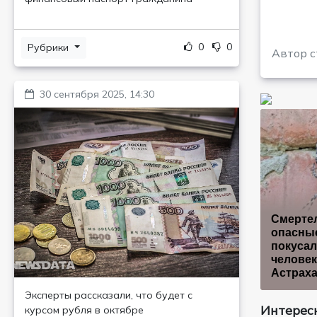
0
0
Рубрики
Автор с
30 сентября 2025, 14:30
Смерте
опасные
покусал
человек
Астрах
Эксперты рассказали, что будет с
Интересн
курсом рубля в октябре