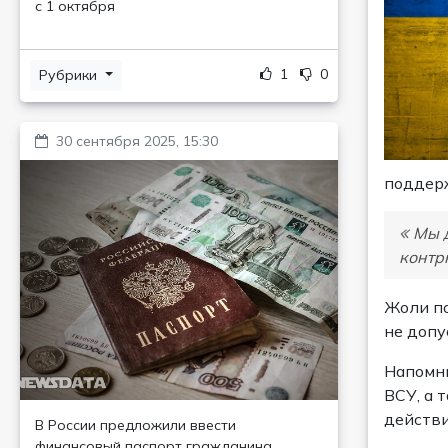
с 1 октября
1
0
Рубрики
30 сентября 2025, 15:30
поддер
Мы д
контр
Жоли по
не допу
Напомни
ВСУ, а 
действи
В России предложили ввести
финансовый паспорт гражданина