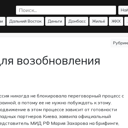
На
ии
Дальний Восток
Деньги
Донбасс
Жильё
ЖКХ
.
Рубри
ля возобновления
ссия никогда не блокировала переговорный процесс с
раиной, а потому ее не нужно побуждать к этому.
одвижение в этом процессе зависит от готовности
падных партнеров Киева, заявила официальный
едставитель МИД РФ Мария Захарова на брифинге,