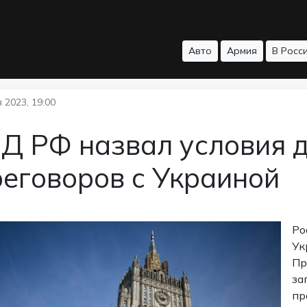
Авто
Армия
В Росс
 2023, 19:00
Д РФ назвал условия д
еговоров с Украиной
Ро
Ук
Пр
за
пр