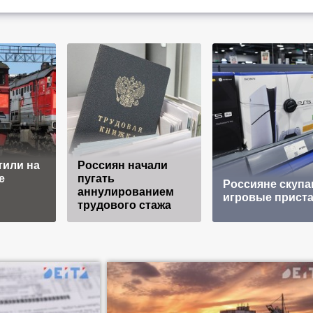
тили на
Россиян начали
е
пугать
Россияне скупа
аннулированием
игровые прист
трудового стажа