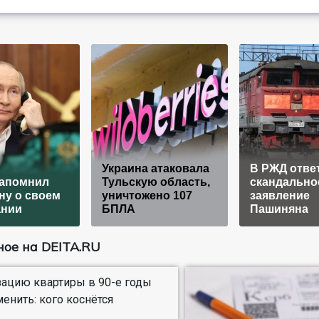
Украина атаковала
В РЖД отве
напомнил
Тульскую область,
скандально
ну о своем
уничтожено 107
заявление
ании
БПЛА
Пашиняна
ое на DEITA.RU
ацию квартиры в 90-е годы
менить: кого коснётся