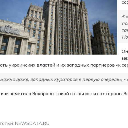
со
по
та
Но
Он
ме
сть украинских властей и их западных партнеров «к с
можно даже, западных кураторов в первую очередь», -
 как заметила Захарова, такой готовности со стороны З
статьи: NEWSDATA.RU