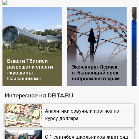
Власти Тбилиси
разрешили снести
Экс-супруг Лерчек,
«кувшины
отбывающий срок,
Саакашвили»
попросился в храм
Интересное на DEITA.RU
Аналитики озвучили прогноз по
курсу доллара
С 1 сентября школьников ждёт ряд