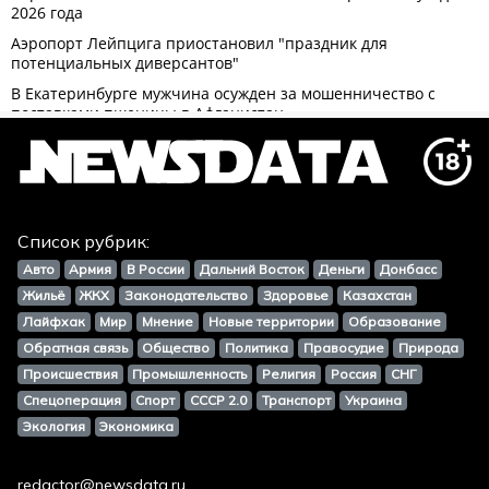
Список рубрик:
Авто
Армия
В России
Дальний Восток
Деньги
Донбасс
Жильё
ЖКХ
Законодательство
Здоровье
Казахстан
Лайфхак
Мир
Мнение
Новые территории
Образование
Обратная связь
Общество
Политика
Правосудие
Природа
Происшествия
Промышленность
Религия
Россия
СНГ
Спецоперация
Спорт
СССР 2.0
Транспорт
Украина
Экология
Экономика
redactor@newsdata.ru