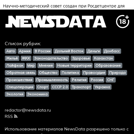
Список рубрик:
Авто
Армия
В России
Дальний Восток
Деньги
Донбасс
Жильё
ЖКХ
Законодательство
Здоровье
Казахстан
Лайфхак
Мир
Мнение
Новые территории
Образование
Обратная связь
Общество
Политика
Правосудие
Природа
Происшествия
Промышленность
Религия
Россия
СНГ
Спецоперация
Спорт
СССР 2.0
Транспорт
Украина
Экология
Экономика
redactor@newsdata.ru
RSS
Использование материалов
NewsData
разрешено только с