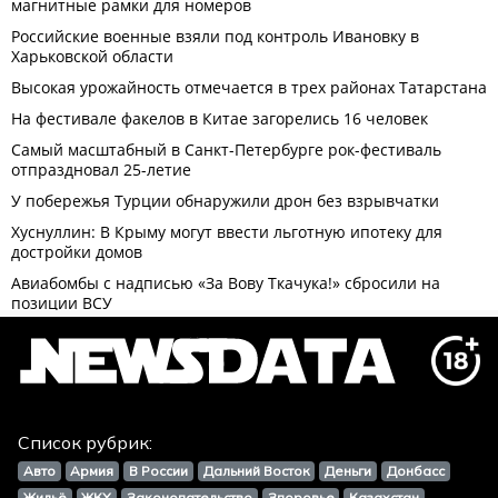
Список рубрик:
Авто
Армия
В России
Дальний Восток
Деньги
Донбасс
Жильё
ЖКХ
Законодательство
Здоровье
Казахстан