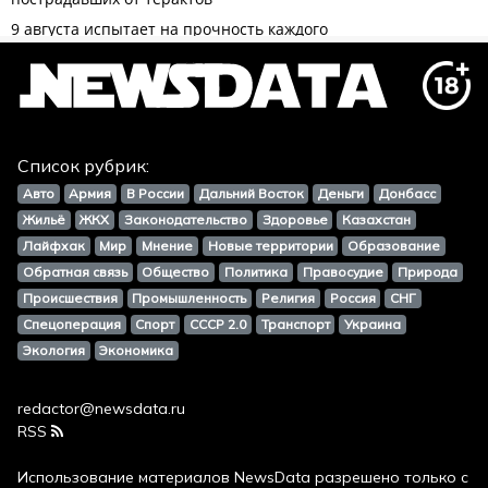
Список рубрик:
Авто
Армия
В России
Дальний Восток
Деньги
Донбасс
Жильё
ЖКХ
Законодательство
Здоровье
Казахстан
Лайфхак
Мир
Мнение
Новые территории
Образование
Обратная связь
Общество
Политика
Правосудие
Природа
Происшествия
Промышленность
Религия
Россия
СНГ
Спецоперация
Спорт
СССР 2.0
Транспорт
Украина
Экология
Экономика
redactor@newsdata.ru
RSS
Использование материалов
NewsData
разрешено только с