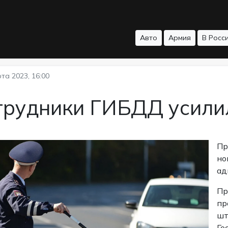
Авто
Армия
В Росс
та 2023, 16:00
трудники ГИБДД усилил
Пр
но
ад
Пр
пр
шт
Го