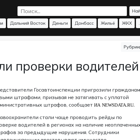
На
ии
Дальний Восток
Деньги
Донбасс
Жильё
ЖКХ
.
Рубри
и проверки водителей
едставители Госавтоинспекции пригрозили граждана
выми штрафами, призывая не затягивать с уплатой
министративных штрафов, сообщает
ИА NEWSDATA.RU.
авоохранители стали чаще проводить рейды по
оверке водителей в регионах на наличие неоплаченны
рафов за предыдущие нарушения. Сотрудники
савтоинспекции арестовывают имущество,